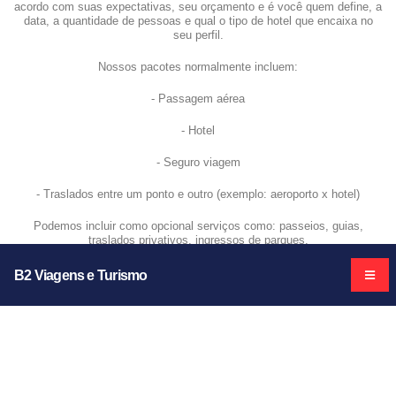
acordo com suas expectativas, seu orçamento e é você quem define, a
data, a quantidade de pessoas e qual o tipo de hotel que encaixa no
seu perfil.
Nossos pacotes normalmente incluem:
- Passagem aérea
- Hotel
- Seguro viagem
- Traslados entre um ponto e outro (exemplo: aeroporto x hotel)
Podemos incluir como opcional serviços como: passeios, guias,
traslados privativos, ingressos de parques.
Nossos pacotes são para aquela pessoa que quer ter facilidade na sua
B2 Viagens e Turismo
viagem. Pagamento facilitado, com parcelamento através de cartão de
crédito e boleto.
Assim o sonho de realizar uma viagem, pode caber sim no seu bolso.
Arrume a mala e ir viajar.